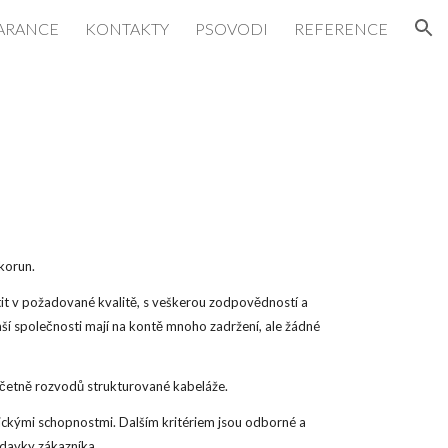
ARANCE
KONTAKTY
PSOVODI
REFERENCE
ion
korun.
stit v požadované kvalitě, s veškerou zodpovědností a
aší společnosti mají na kontě mnoho zadržení, ale žádné
 včetně rozvodů strukturované kabeláže.
hickými schopnostmi. Dalším kritériem jsou odborné a
davky zákazníka.