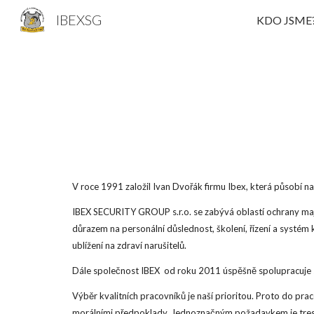
IBEXSG
KDO JSME
Sk
V roce 1991 založil Ivan Dvořák firmu Ibex, která působí 
IBEX SECURITY GROUP s.r.o. se zabývá oblastí ochrany majet
důrazem na personální důslednost, školení, řízení a systém
ublížení na zdraví narušitelů.
Dále společnost IBEX od roku 2011 úspěšně spolupracuje s 
Výběr kvalitních pracovníků je naší prioritou. Proto do p
morálními předpoklady. Jednoznačným požadavkem je trest