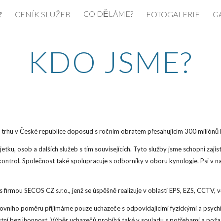
CO DĚLÁME?
?
CENÍK SLUŽEB
FOTOGALERIE
G
ip to main content
Skip to navigat
KDO JSME?
na trhu v České republice doposud s ročním obratem přesahujícím 300 miliónů 
ku, osob a dalších služeb s tím souvisejících. Tyto služby jsme schopni zaji
 kontrol. Společnost také spolupracuje s odborníky v oboru kynologie. Psi v n
firmou SECOS CZ s.r.o., jenž se úspěšně realizuje v oblasti EPS, EZS, CCTV,
racovního poměru přijímáme pouze uchazeče s odpovídajícími fyzickými a psyc
ní bezúhonnost. Výběr uchazečů probíhá také v souladu s potřebami a poža