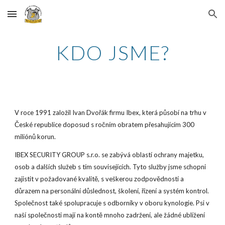
Skip to main content
Skip to navigation
KDO JSME?
V roce 1991 založil Ivan Dvořák firmu Ibex, která působí na trhu v
České republice doposud s ročním obratem přesahujícím 300
miliónů korun.
IBEX SECURITY GROUP s.r.o. se zabývá oblastí ochrany majetku,
osob a dalších služeb s tím souvisejících. Tyto služby jsme schopni
zajistit v požadované kvalitě, s veškerou zodpovědností a
důrazem na personální důslednost, školení, řízení a systém kontrol.
Společnost také spolupracuje s odborníky v oboru kynologie. Psi v
naší společnosti mají na kontě mnoho zadržení, ale žádné ublížení