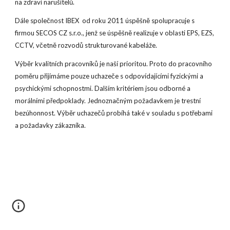
na zdraví narušitelů.
Dále společnost IBEX od roku 2011 úspěšně spolupracuje s
firmou SECOS CZ s.r.o., jenž se úspěšně realizuje v oblasti EPS, EZS,
CCTV, včetně rozvodů strukturované kabeláže.
Výběr kvalitních pracovníků je naší prioritou. Proto do pracovního
poměru přijímáme pouze uchazeče s odpovídajícími fyzickými a
psychickými schopnostmi. Dalším kritériem jsou odborné a
morálními předpoklady. Jednoznačným požadavkem je trestní
bezúhonnost. Výběr uchazečů probíhá také v souladu s potřebami
a požadavky zákazníka.